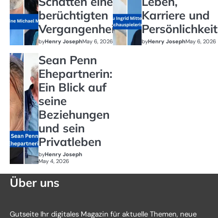
Schatten einer
Leben,
berüchtigten
Karriere und
Vergangenheit
Persönlichkeit
by
Henry Joseph
May 6, 2026
by
Henry Joseph
May 6, 2026
Sean Penn
Ehepartnerin:
Ein Blick auf
seine
Beziehungen
und sein
Privatleben
by
Henry Joseph
May 4, 2026
Über uns
Gutseite Ihr digitales Magazin für aktuelle Themen, neue