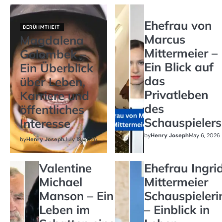
Ehefrau von
BERÜHMTHEIT
Marcus
Magdalena
Mittermeier –
Golombek –
Ein Blick auf
Ein Überblick
das
über Leben,
Privatleben
Karriere und
des
öffentliches
Schauspielers
Interesse
by
Henry Joseph
May 6, 2026
by
Henry Joseph
July 19, 2026
Valentine
Ehefrau Ingri
Michael
Mittermeier
Manson – Ein
Schauspieleri
Leben im
– Einblick in