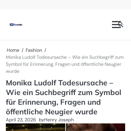
Skip
Prominente
Mode
Technologie
Geschäft
Gesundheit
Kontaktieren
Datenschutzrichtlinien
to
Sie
content
uns
Home
Fashion
Monika Ludolf Todesursache – Wie ein Suchbegriff zum
Symbol für Erinnerung, Fragen und öffentliche Neugier
wurde
Monika Ludolf Todesursache –
Wie ein Suchbegriff zum Symbol
für Erinnerung, Fragen und
öffentliche Neugier wurde
April 23, 2026
by
Henry Joseph