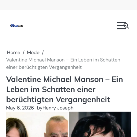
Skip
Prominente
Mode
Technologie
Geschäft
Gesundheit
Kontaktieren
Datenschutzrichtlinien
to
Sie
content
uns
Home
Mode
Valentine Michael Manson – Ein Leben im Schatten
einer berüchtigten Vergangenheit
Valentine Michael Manson – Ein
Leben im Schatten einer
berüchtigten Vergangenheit
May 6, 2026
by
Henry Joseph