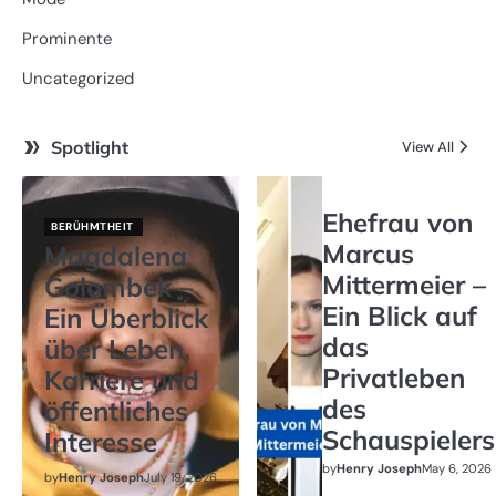
Prominente
Uncategorized
Spotlight
View All
Ehefrau von
BERÜHMTHEIT
Marcus
Magdalena
Mittermeier –
Golombek –
Ein Blick auf
Ein Überblick
das
über Leben,
Privatleben
Karriere und
des
öffentliches
Schauspielers
Interesse
by
Henry Joseph
May 6, 2026
by
Henry Joseph
July 19, 2026