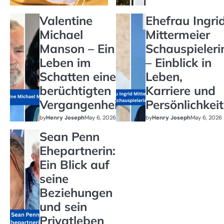
Valentine
Ehefrau Ingri
Michael
Mittermeier
Manson – Ein
Schauspieleri
Leben im
– Einblick in
Schatten einer
Leben,
berüchtigten
Karriere und
Vergangenheit
Persönlichkeit
by
Henry Joseph
May 6, 2026
by
Henry Joseph
May 6, 2026
Sean Penn
Ehepartnerin:
Ein Blick auf
seine
Beziehungen
und sein
Privatleben