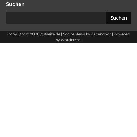
Suchen
Suchen
Copyright © 2026
gutseite.de
| Scope News by
Ascendoor
| Powered
by
WordPress
.