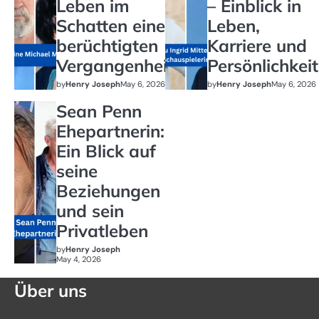
Leben im
– Einblick in
Schatten einer
Leben,
berüchtigten
Karriere und
Vergangenheit
Persönlichkeit
by
Henry Joseph
May 6, 2026
by
Henry Joseph
May 6, 2026
Sean Penn
Ehepartnerin:
Ein Blick auf
seine
Beziehungen
und sein
Privatleben
by
Henry Joseph
May 4, 2026
Über uns