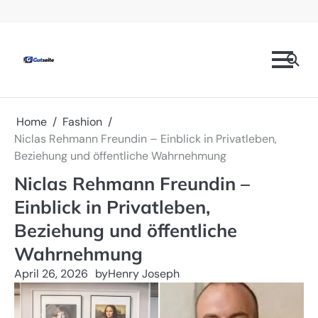
Skip
Prominente
Mode
Technologie
Geschäft
Gesundheit
Kontaktieren
Datenschutzrichtlinien
to
Sie
content
uns
Home
Fashion
Niclas Rehmann Freundin – Einblick in Privatleben,
Beziehung und öffentliche Wahrnehmung
Niclas Rehmann Freundin –
Einblick in Privatleben,
Beziehung und öffentliche
Wahrnehmung
April 26, 2026
by
Henry Joseph