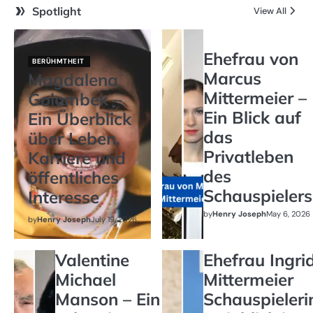
Spotlight
View All
Ehefrau von
BERÜHMTHEIT
Marcus
Magdalena
Mittermeier –
Golombek –
Ein Blick auf
Ein Überblick
das
über Leben,
Privatleben
Karriere und
des
öffentliches
Schauspielers
Interesse
by
Henry Joseph
May 6, 2026
by
Henry Joseph
July 19, 2026
Valentine
Ehefrau Ingri
Michael
Mittermeier
Manson – Ein
Schauspieleri