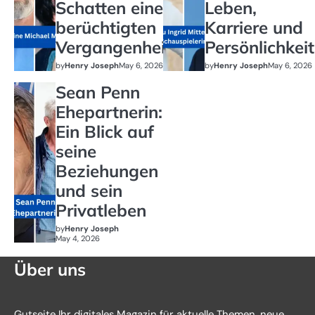
Schatten einer
Leben,
berüchtigten
Karriere und
Vergangenheit
Persönlichkeit
by
Henry Joseph
May 6, 2026
by
Henry Joseph
May 6, 2026
Sean Penn
Ehepartnerin:
Ein Blick auf
seine
Beziehungen
und sein
Privatleben
by
Henry Joseph
May 4, 2026
Über uns
Gutseite Ihr digitales Magazin für aktuelle Themen, neue