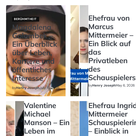
Ehefrau von
BERÜHMTHEIT
Marcus
Magdalena
Mittermeier –
Golombek –
Ein Blick auf
Ein Überblick
das
über Leben,
Privatleben
Karriere und
des
öffentliches
Schauspielers
Interesse
by
Henry Joseph
May 6, 2026
by
Henry Joseph
July 19, 2026
Valentine
Ehefrau Ingri
Michael
Mittermeier
Manson – Ein
Schauspieleri
Leben im
– Einblick in