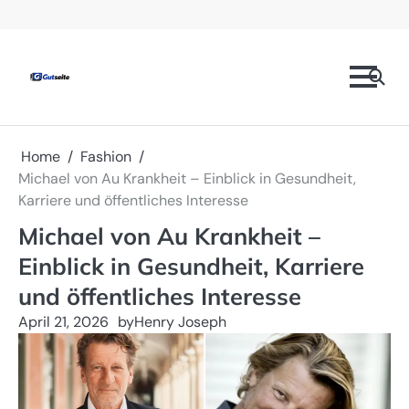
Skip
Prominente
Mode
Technologie
Geschäft
Gesundheit
Kontaktieren
Datenschutzrichtlinien
to
Sie
content
uns
Home
Fashion
Michael von Au Krankheit – Einblick in Gesundheit,
Karriere und öffentliches Interesse
Michael von Au Krankheit –
Einblick in Gesundheit, Karriere
und öffentliches Interesse
April 21, 2026
by
Henry Joseph