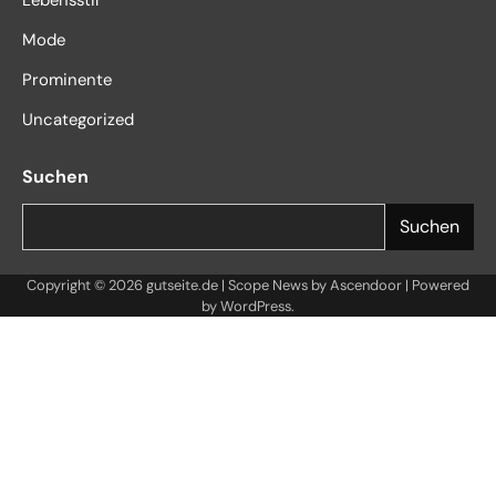
Lebensstil
Mode
Prominente
Uncategorized
Suchen
Suchen
Copyright © 2026
gutseite.de
| Scope News by
Ascendoor
| Powered
by
WordPress
.