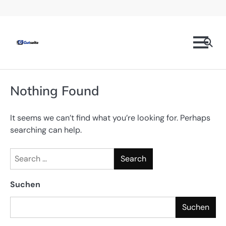
Skip
Prominente
Mode
Technologie
Geschäft
Gesundheit
Kontaktieren
Datenschutzrichtlinien
to
Sie
content
uns
Nothing Found
It seems we can’t find what you’re looking for. Perhaps
searching can help.
Search
for:
Suchen
Suchen