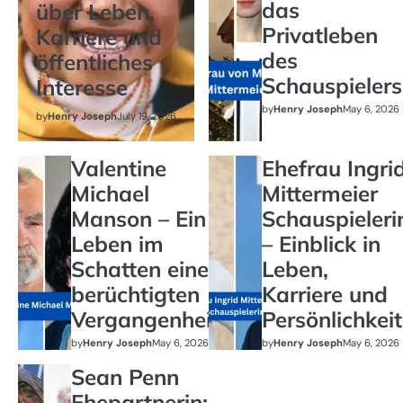
das
über Leben,
Privatleben
Karriere und
des
öffentliches
Schauspielers
Interesse
by
Henry Joseph
May 6, 2026
by
Henry Joseph
July 19, 2026
Valentine
Ehefrau Ingri
Michael
Mittermeier
Manson – Ein
Schauspieleri
Leben im
– Einblick in
Schatten einer
Leben,
berüchtigten
Karriere und
Vergangenheit
Persönlichkeit
by
Henry Joseph
May 6, 2026
by
Henry Joseph
May 6, 2026
Sean Penn
Ehepartnerin: