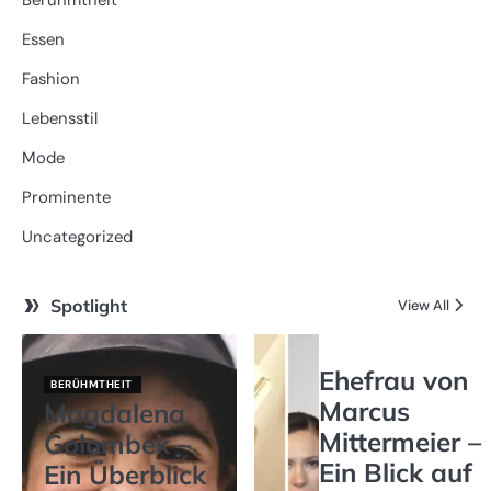
Berühmtheit
Essen
Fashion
Lebensstil
Mode
Prominente
Uncategorized
Spotlight
View All
Ehefrau von
BERÜHMTHEIT
Marcus
Magdalena
Mittermeier –
Golombek –
Ein Blick auf
Ein Überblick